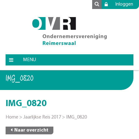
Inloggen
MENU
IMG_0820
IMG_0820
Home
>
Jaarlijkse Reis 2017
>
IMG_0820
Naar overzicht