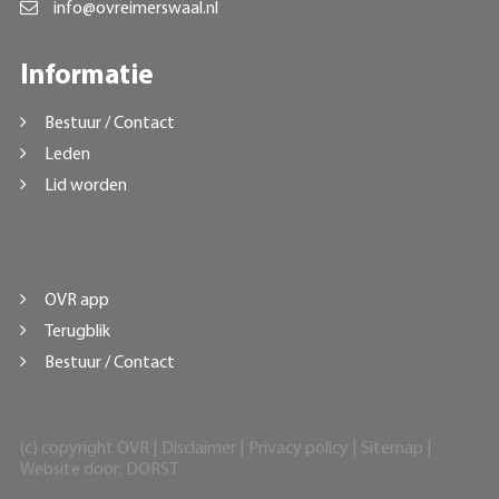
info@ovreimerswaal.nl
Informatie
Bestuur / Contact
Leden
Lid worden
OVR app
Terugblik
Bestuur / Contact
(c) copyright OVR |
Disclaimer
|
Privacy policy
|
Sitemap
|
Website door:
DORST