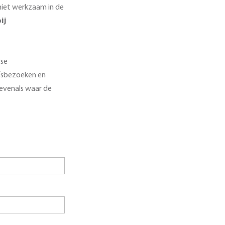
 niet werkzaam in de
ij
rse
fsbezoeken en
n evenals waar de