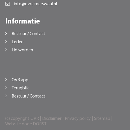
info@ovreimerswaal.nl
Informatie
Bestuur / Contact
Leden
Lid worden
OVR app
Terugblik
Bestuur / Contact
(c) copyright OVR |
Disclaimer
|
Privacy policy
|
Sitemap
|
Website door:
DORST