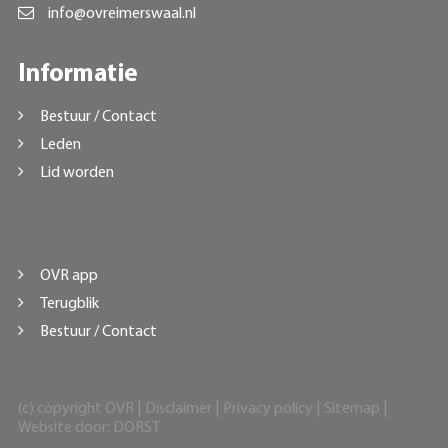
info@ovreimerswaal.nl
Informatie
Bestuur / Contact
Leden
Lid worden
OVR app
Terugblik
Bestuur / Contact
(c) copyright OVR |
Disclaimer
|
Privacy policy
|
Sitemap
|
Website door:
DORST