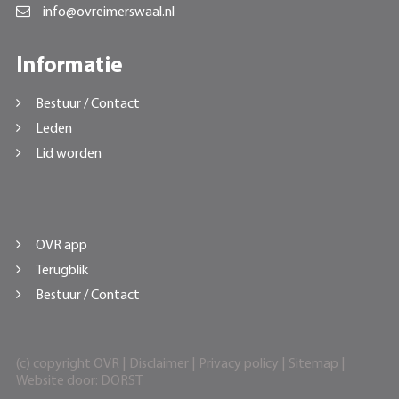
info@ovreimerswaal.nl
Informatie
Bestuur / Contact
Leden
Lid worden
OVR app
Terugblik
Bestuur / Contact
(c) copyright OVR |
Disclaimer
|
Privacy policy
|
Sitemap
|
Website door:
DORST