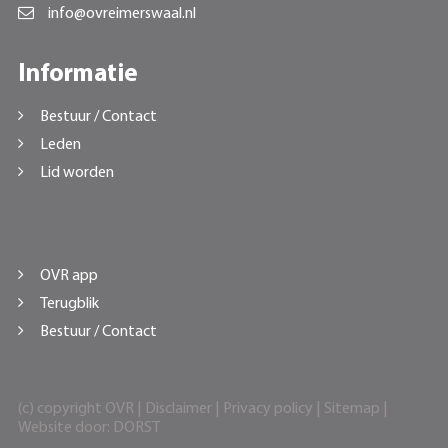
info@ovreimerswaal.nl
Informatie
Bestuur / Contact
Leden
Lid worden
OVR app
Terugblik
Bestuur / Contact
(c) copyright OVR |
Disclaimer
|
Privacy policy
|
Sitemap
|
Website door:
DORST