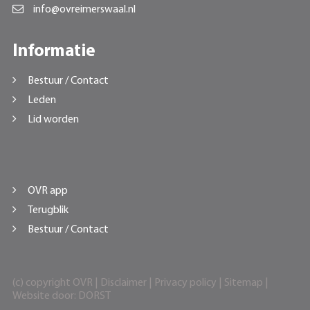
info@ovreimerswaal.nl
Informatie
Bestuur / Contact
Leden
Lid worden
OVR app
Terugblik
Bestuur / Contact
(c) copyright OVR |
Disclaimer
|
Privacy policy
|
Sitemap
|
Website door:
DORST