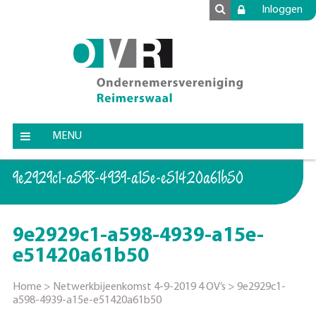
Inloggen
MENU
9e2929c1-a598-4939-a15e-e51420a61b50
9e2929c1-a598-4939-a15e-
e51420a61b50
Home
>
Netwerkbijeenkomst 4-9-2019 4 OV’s
>
9e2929c1-
a598-4939-a15e-e51420a61b50