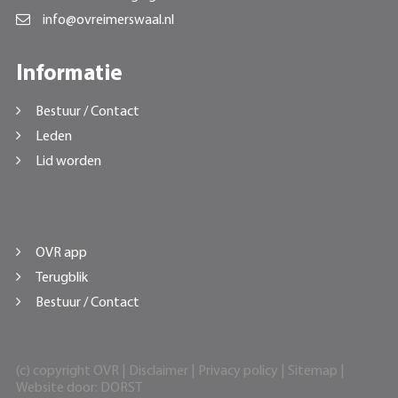
info@ovreimerswaal.nl
Informatie
Bestuur / Contact
Leden
Lid worden
OVR app
Terugblik
Bestuur / Contact
(c) copyright OVR |
Disclaimer
|
Privacy policy
|
Sitemap
|
Website door:
DORST