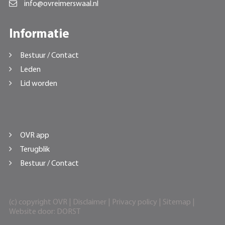
info@ovreimerswaal.nl
Informatie
Bestuur / Contact
Leden
Lid worden
OVR app
Terugblik
Bestuur / Contact
(c) copyright OVR |
Disclaimer
|
Privacy policy
|
Sitemap
|
Website door:
DORST