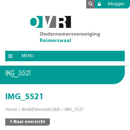
Inloggen
MENU
IMG_5521
IMG_5521
Home
>
Bedrijfsbezoek G&B
>
IMG_5521
Naar overzicht