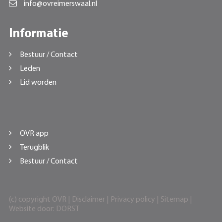
info@ovreimerswaal.nl
Informatie
Bestuur / Contact
Leden
Lid worden
OVR app
Terugblik
Bestuur / Contact
(c) copyright OVR |
Disclaimer
|
Privacy policy
|
Sitemap
|
Website door:
DORST