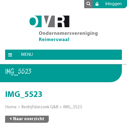
Inloggen
MENU
IMG_5523
IMG_5523
Home
>
Bedrijfsbezoek G&B
>
IMG_5523
Naar overzicht