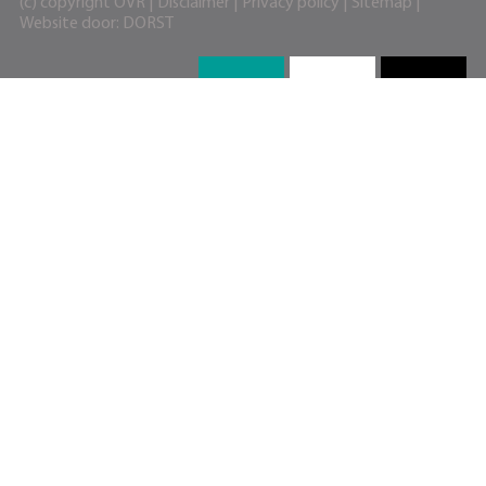
(c) copyright OVR |
Disclaimer
|
Privacy policy
|
Sitemap
|
Website door:
DORST