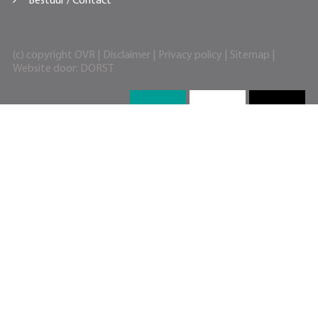
Bestuur / Contact
(c) copyright OVR |
Disclaimer
|
Privacy policy
|
Sitemap
|
Website door:
DORST