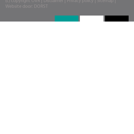
(c) copyright OVR |
Disclaimer
|
Privacy policy
|
Sitemap
|
Website door:
DORST