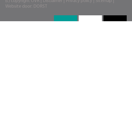
(c) copyright OVR |
Disclaimer
|
Privacy policy
|
Sitemap
|
Website door:
DORST