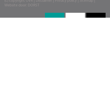
(c) copyright OVR |
Disclaimer
|
Privacy policy
|
Sitemap
|
Website door:
DORST