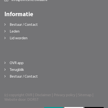
Informatie
Bestuur / Contact
Leden
Lid worden
OVR app
Terugblik
Bestuur / Contact
(c) copyright OVR |
Disclaimer
|
Privacy policy
|
Sitemap
|
Website door:
DORST