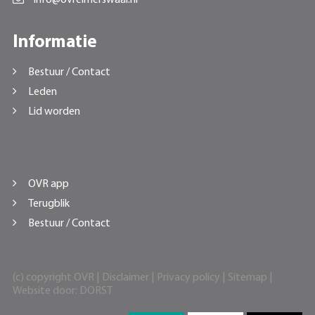
Informatie
Bestuur / Contact
Leden
Lid worden
OVR app
Terugblik
Bestuur / Contact
(c) copyright OVR |
Disclaimer
|
Privacy policy
|
Sitemap
|
Website door:
DORST