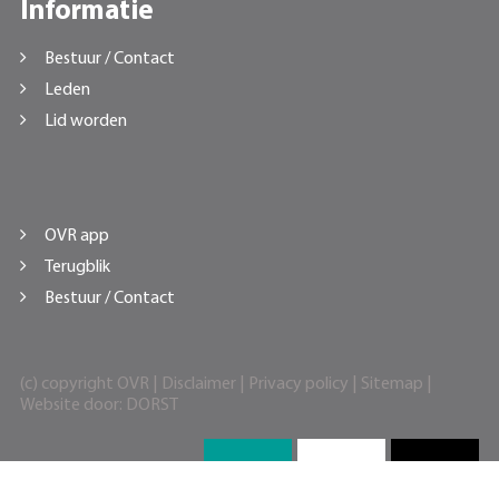
Informatie
Bestuur / Contact
Leden
Lid worden
OVR app
Terugblik
Bestuur / Contact
(c) copyright OVR |
Disclaimer
|
Privacy policy
|
Sitemap
|
Website door:
DORST