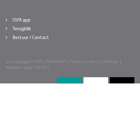
OVR app
Terugblik
Bestuur / Contact
(c) copyright OVR |
Disclaimer
|
Privacy policy
|
Sitemap
|
Website door:
DORST