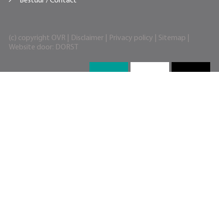
Bestuur / Contact
(c) copyright OVR |
Disclaimer
|
Privacy policy
|
Sitemap
|
Website door:
DORST