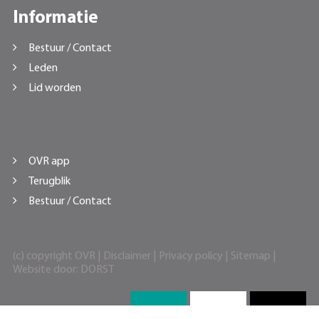
Informatie
Bestuur / Contact
Leden
Lid worden
OVR app
Terugblik
Bestuur / Contact
(c) copyright OVR |
Disclaimer
|
Privacy policy
|
Sitemap
|
Website door:
DORST