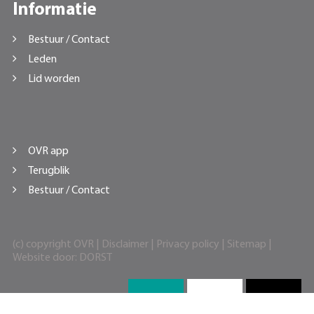
Informatie
Bestuur / Contact
Leden
Lid worden
OVR app
Terugblik
Bestuur / Contact
(c) copyright OVR |
Disclaimer
|
Privacy policy
|
Sitemap
|
Website door:
DORST