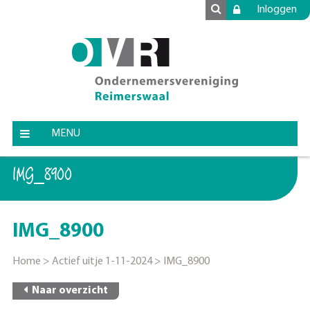
Inloggen
MENU
IMG_8900
IMG_8900
Home
>
Actief uitje 1-11-2024
>
IMG_8900
Naar overzicht