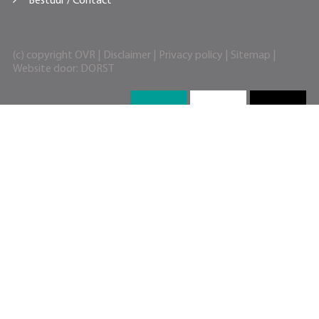
Bestuur / Contact
(c) copyright OVR |
Disclaimer
|
Privacy policy
|
Sitemap
|
Website door:
DORST