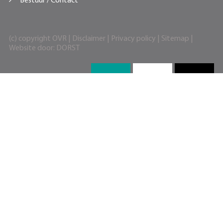
Bestuur / Contact
(c) copyright OVR |
Disclaimer
|
Privacy policy
|
Sitemap
|
Website door:
DORST