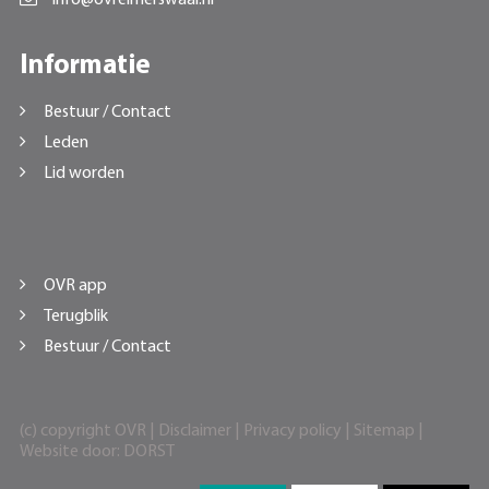
Informatie
Bestuur / Contact
Leden
Lid worden
OVR app
Terugblik
Bestuur / Contact
(c) copyright OVR |
Disclaimer
|
Privacy policy
|
Sitemap
|
Website door:
DORST