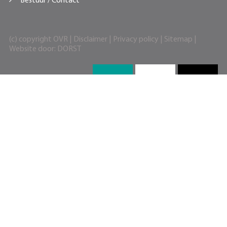
Bestuur / Contact
(c) copyright OVR |
Disclaimer
|
Privacy policy
|
Sitemap
|
Website door:
DORST