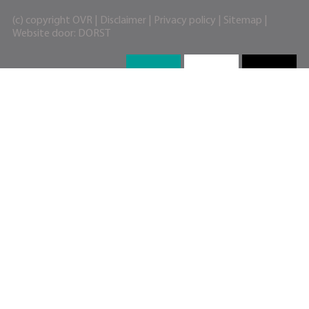
(c) copyright OVR |
Disclaimer
|
Privacy policy
|
Sitemap
|
Website door:
DORST