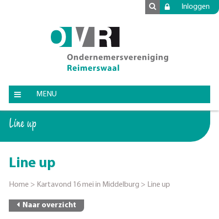
Inloggen
MENU
Line up
Line up
Home
>
Kartavond 16 mei in Middelburg
>
Line up
Naar overzicht