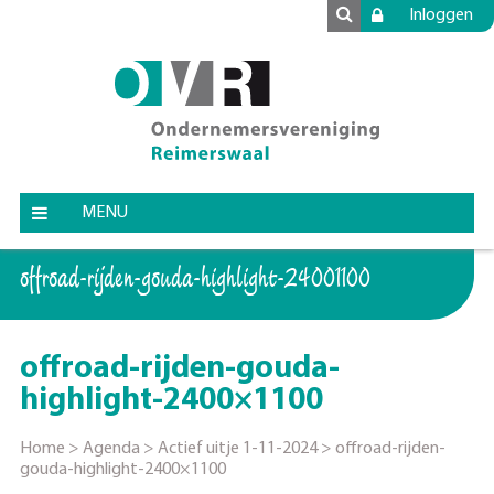
Inloggen
MENU
offroad-rijden-gouda-highlight-2400×1100
offroad-rijden-gouda-
highlight-2400×1100
Home
>
Agenda
>
Actief uitje 1-11-2024
>
offroad-rijden-
gouda-highlight-2400×1100