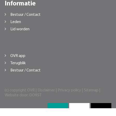
Informatie
Bestuur / Contact
Leden
Lid worden
OVR app
Terugblik
Bestuur / Contact
(c) copyright OVR |
Disclaimer
|
Privacy policy
|
Sitemap
|
Website door:
DORST