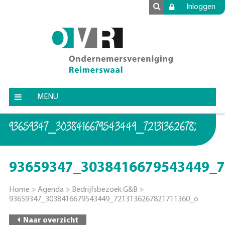
Inloggen
MENU
93659347_3038416679543449_721313626782171136
93659347_3038416679543449_
Home
>
Agenda
>
Bedrijfsbezoek G&B
>
93659347_3038416679543449_7213136267821711360_o
Naar overzicht