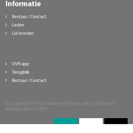
Informatie
Bestuur / Contact
Leden
Lid worden
OVR app
Terugblik
Bestuur / Contact
(c) copyright OVR |
Disclaimer
|
Privacy policy
|
Sitemap
|
Website door:
DORST