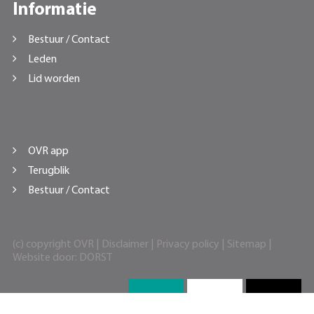
Informatie
Bestuur / Contact
Leden
Lid worden
OVR app
Terugblik
Bestuur / Contact
(c) copyright OVR |
Disclaimer
|
Privacy policy
|
Sitemap
|
Website door:
DORST