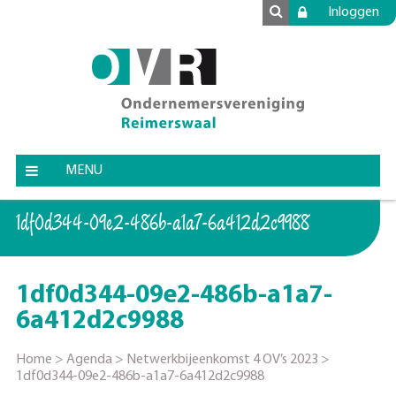
Inloggen
MENU
1df0d344-09e2-486b-a1a7-6a412d2c9988
1df0d344-09e2-486b-a1a7-
6a412d2c9988
Home
>
Agenda
>
Netwerkbijeenkomst 4 OV’s 2023
>
1df0d344-09e2-486b-a1a7-6a412d2c9988