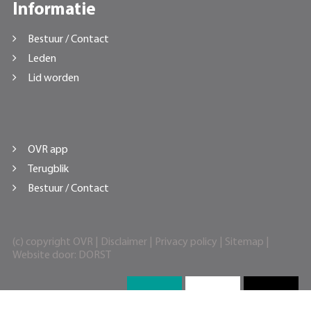
Informatie
Bestuur / Contact
Leden
Lid worden
OVR app
Terugblik
Bestuur / Contact
(c) copyright OVR |
Disclaimer
|
Privacy policy
|
Sitemap
|
Website door:
DORST