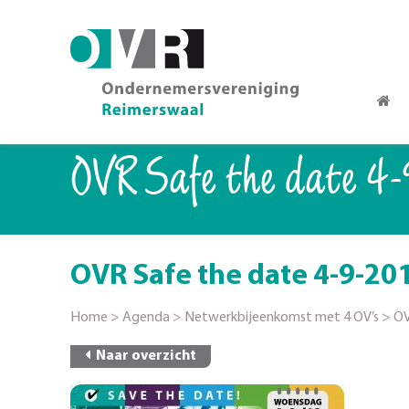
OVR Safe the date 4-
OVR Safe the date 4-9-20
Home
>
Agenda
>
Netwerkbijeenkomst met 4 OV’s
>
OV
Naar overzicht