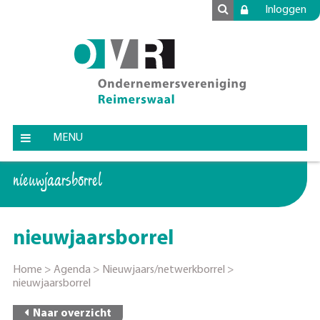
Inloggen
MENU
nieuwjaarsborrel
nieuwjaarsborrel
Home
>
Agenda
>
Nieuwjaars/netwerkborrel
>
nieuwjaarsborrel
Naar overzicht