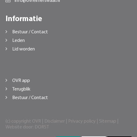
info@ovreimerswaal.nl
Informatie
Bestuur / Contact
Leden
Lid worden
OVR app
Terugblik
Bestuur / Contact
(c) copyright OVR |
Disclaimer
|
Privacy policy
|
Sitemap
|
Website door:
DORST