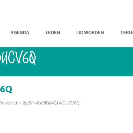
AGENDA
LEDEN
LID WORDEN
TERU
OUCV6Q
V6Q
wistvliet
>
2g2V+VbjRIGx4QtwOUCV6Q