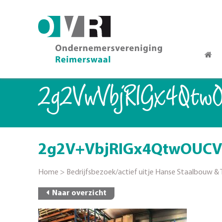
2g2V+VbjRIGx4Qtw
2g2V+VbjRIGx4QtwOUC
Home
>
Bedrijfsbezoek/actief uitje Hanse Staalbouw & T
Naar overzicht