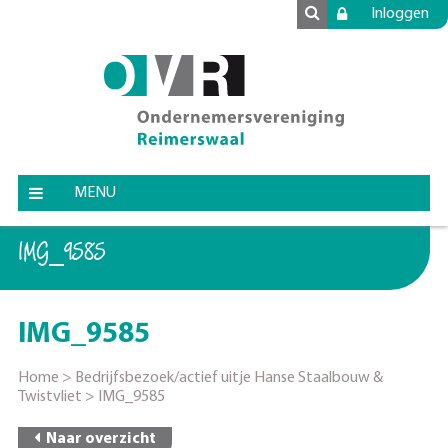
Inloggen
MENU
IMG_9585
IMG_9585
Home
>
Bedrijfsbezoek/actief uitje Hanse Staalbouw &
Twistvliet
>
IMG_9585
Naar overzicht