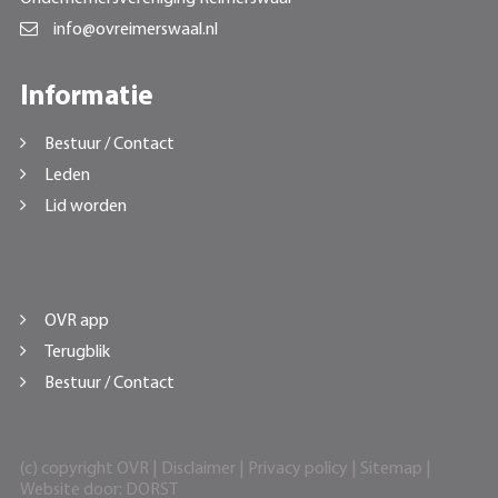
info@ovreimerswaal.nl
Informatie
Bestuur / Contact
Leden
Lid worden
OVR app
Terugblik
Bestuur / Contact
(c) copyright OVR |
Disclaimer
|
Privacy policy
|
Sitemap
|
Website door:
DORST