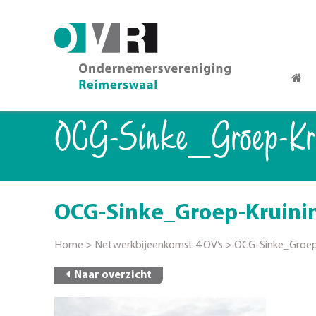
OCG-Sinke_Groep-Kru
OCG-Sinke_Groep-Kruini
Home
>
Netwerkbijeenkomst 4 OV’s
>
OCG-Sinke_Groep
Naar overzicht