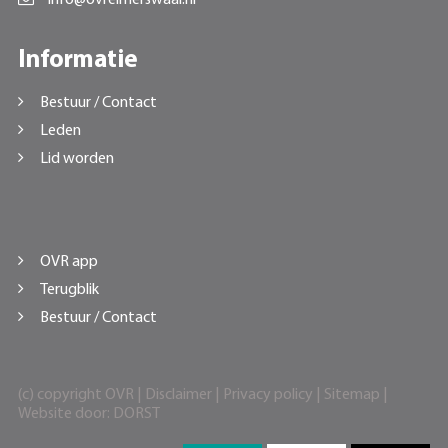
Informatie
Bestuur / Contact
Leden
Lid worden
OVR app
Terugblik
Bestuur / Contact
(c) copyright OVR |
Disclaimer
|
Privacy policy
|
Sitemap
|
Website door:
DORST