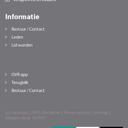
Informatie
Bestuur / Contact
Leden
Lid worden
OVR app
Terugblik
Bestuur / Contact
(c) copyright OVR |
Disclaimer
|
Privacy policy
|
Sitemap
|
Website door:
DORST