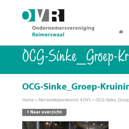
OCG-Sinke_Groep-Kr
OCG-Sinke_Groep-Kruini
Home
>
Netwerkbijeenkomst 4 OV’s
>
OCG-Sinke_Groep
Naar overzicht