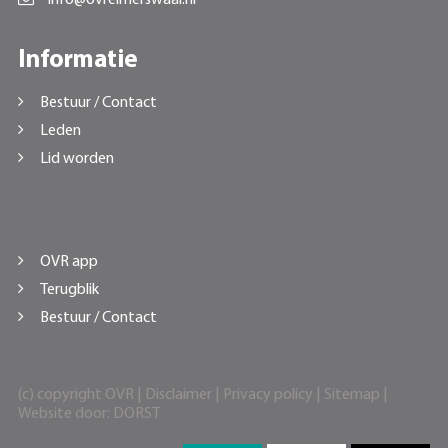
Informatie
Bestuur / Contact
Leden
Lid worden
OVR app
Terugblik
Bestuur / Contact
(c) copyright OVR |
Disclaimer
|
Privacy policy
|
Sitemap
|
Website door:
DORST