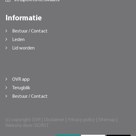
Informatie
Bestuur / Contact
Leden
Lid worden
OVR app
Terugblik
Bestuur / Contact
(c) copyright OVR |
Disclaimer
|
Privacy policy
|
Sitemap
|
Website door:
DORST