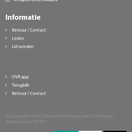
Informatie
Bestuur / Contact
Leden
Lid worden
OVR app
Terugblik
Bestuur / Contact
(c) copyright OVR |
Disclaimer
|
Privacy policy
|
Sitemap
|
Website door:
DORST