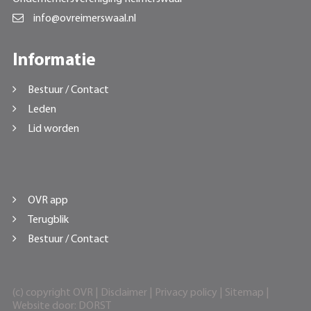
info@ovreimerswaal.nl
Informatie
Bestuur / Contact
Leden
Lid worden
OVR app
Terugblik
Bestuur / Contact
(c) copyright OVR |
Disclaimer
|
Privacy policy
|
Sitemap
|
Website door:
DORST