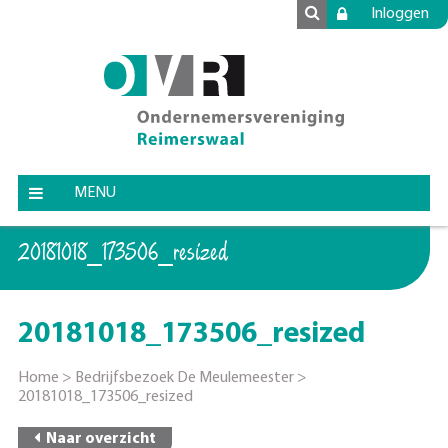
Inloggen
MENU
20181018_173506_resized
20181018_173506_resized
Home
>
Bedrijfsbezoek De Meulemeester
>
20181018_173506_resized
Naar overzicht