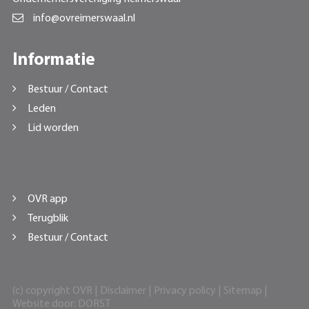
info@ovreimerswaal.nl
Informatie
Bestuur / Contact
Leden
Lid worden
OVR app
Terugblik
Bestuur / Contact
(c) copyright OVR |
Disclaimer
|
Privacy policy
|
Sitemap
|
Website door:
DORST