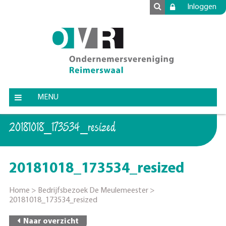
Inloggen
MENU
20181018_173534_resized
20181018_173534_resized
Home
>
Bedrijfsbezoek De Meulemeester
>
20181018_173534_resized
Naar overzicht