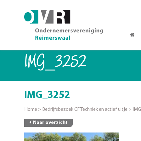
IMG_3252
IMG_3252
Home
>
Bedrijfsbezoek CF Techniek en actief uitje
>
IMG
Naar overzicht