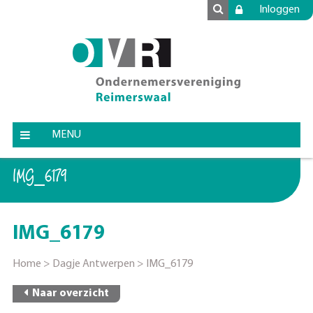
Inloggen
MENU
IMG_6179
IMG_6179
Home
>
Dagje Antwerpen
>
IMG_6179
Naar overzicht