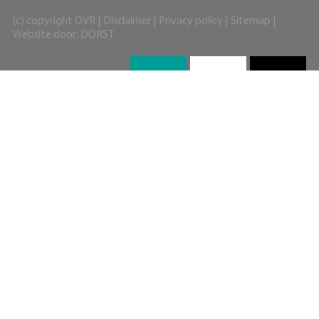
(c) copyright OVR |
Disclaimer
|
Privacy policy
|
Sitemap
|
Website door:
DORST