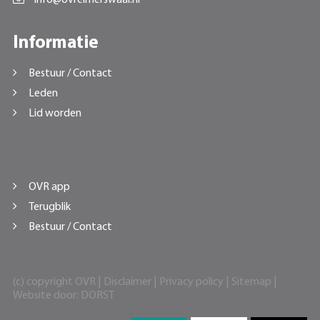
Informatie
Bestuur / Contact
Leden
Lid worden
OVR app
Terugblik
Bestuur / Contact
(c) copyright OVR |
Disclaimer
|
Privacy policy
|
Sitemap
|
Website door:
DORST