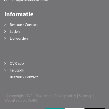
Informatie
Bestuur / Contact
Leden
Lid worden
OVR app
Terugblik
Bestuur / Contact
(c) copyright OVR |
Disclaimer
|
Privacy policy
|
Sitemap
|
Website door:
DORST