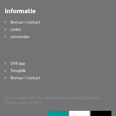
Informatie
Bestuur / Contact
Leden
Lid worden
OVR app
Terugblik
Bestuur / Contact
(c) copyright OVR |
Disclaimer
|
Privacy policy
|
Sitemap
|
Website door:
DORST