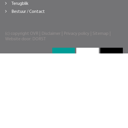
Terugblik
Bestuur / Contact
(c) copyright OVR |
Disclaimer
|
Privacy policy
|
Sitemap
|
Website door:
DORST